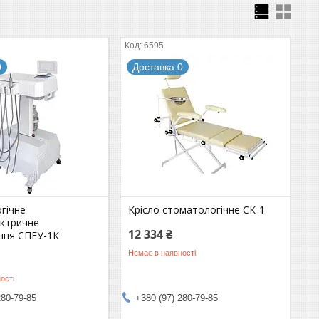
6595
0
Доставка 0
гічне
Крісло стоматологічне СК-1
ктричне
12 334 ₴
ння СПЕУ-1К
Немає в наявності
ості
280-79-85
+380 (97) 280-79-85