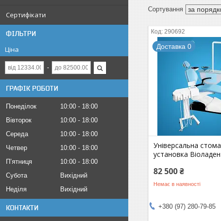
Сертифікати
290692
ФІЛЬТРИ
Доставка 0
Ціна
ГРАФІК РОБОТИ
Понеділок
10:00
18:00
Вівторок
10:00
18:00
Середа
10:00
18:00
Універсальна стома
Четвер
10:00
18:00
установка Віоладен
Пʼятниця
10:00
18:00
82 500 ₴
Субота
Вихідний
Немає в наявності
Неділя
Вихідний
+380 (97) 280-79-85
КОНТАКТИ