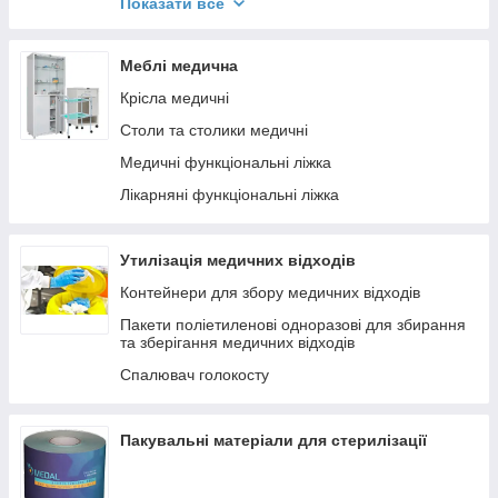
Показати все
Мікродвигуни
Відсмоктувачі медичні
Мікродвигуни для монтажу в стоматологічну
Тонометри та комплектуючі
Меблі медична
установку
Інгалятори
Крісла медичні
Стоматологічні установки ANYE
Автоматичний зовнішній дефібриллятор
Столи та столики медичні
Пародонтальний зонд pa-on
Відкашлювач-інсуфлятор
Медичні функціональні ліжка
Апекслокатори
Пульсоксиметри
Лікарняні функціональні ліжка
Наконечники
Фільтри бактеріовірусні
Інше стоматологічне обладнання
Центрифуги лабораторні
Утилізація медичних відходів
Негатоскопи
Контейнери для збору медичних відходів
Електрокардіографи
Пакети поліетиленові одноразові для збирання
та зберігання медичних відходів
Дерматологія, апарати для лікування псоріазу
Спалювач голокосту
Інсулінотерапія
Бактерицидні лампи та рециркулятори
Пакувальні матеріали для стерилізації
Шприцеві дозатори
Медичне освітлення