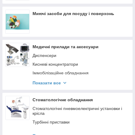
Миючі засоби для посуду і поверхонь
Медичні прилади та аксесуари
Диспенсери
Кисневі концентратори
Іммобілізаційне обладнання
Стерилізаційні апарати
Показати все
Налобні рефлектори і освітлювачі
Життєзабезпечення та моніторинг пацієнта
Стоматологічне обладнання
Стетоскопи
Стоматологічні пневмоелектричні установки і
крісла
Офтальмоскопи
Турбінні приставки
Термометри
Портативні бормашини та скайлери
Шприци, голки, інфузійні системи