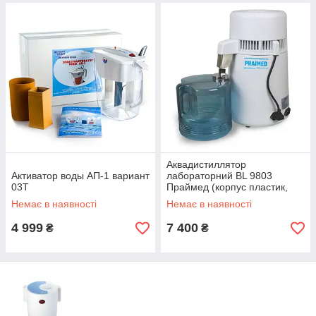
Аквадистиллятор
Активатор воды АП-1 вариант
лабораторний BL 9803
03Т
Праймед (корпус пластик,
скляна ємність)
Немає в наявності
Немає в наявності
4 999
7 400
₴
₴