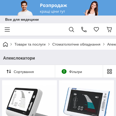
Все для медецини
Товари та послуги
Стоматологічне обладнання
Апек
Апекслокатори
Сортування
0
Фільтри