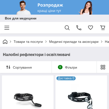
Все для медецини
Товари та послуги
Медичні прилади та аксесуари
На
Налобні рефлектори і освітлювачі
Сортування
0
Фільтри
Доставка 0