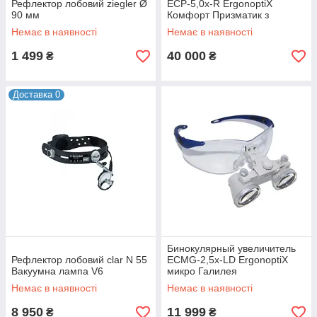
Рефлектор лобовий ziegler Ø
ECP-5,0x-R ErgonoptiX
90 мм
Комфорт Призматик з
освітлювачем D-Light HD
Немає в наявності
Немає в наявності
1 499
40 000
₴
₴
Доставка 0
Бинокулярный увеличитель
Рефлектор лобовий clar N 55
ECMG-2,5x-LD ErgonoptiX
Вакуумна лампа V6
микро Галилея
Немає в наявності
Немає в наявності
8 950
11 999
₴
₴