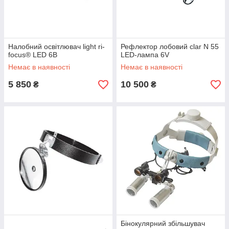
Налобний освітлювач light ri-
Рефлектор лобовий clar N 55
focus® LED 6В
LED-лампа 6V
Немає в наявності
Немає в наявності
5 850
10 500
₴
₴
Бінокулярний збільшувач