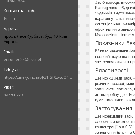
EuroMed24
Засіб володіє високи
P.aeruginosa, збудник
збудників внутрішньол
Євген
парагрипу, «пташиного
сентиціальної, ринові
ефективний в знищенн
Mycobacterim terrae 
просп. Леся Курбаса, буд. 10, Київ,
Україна
Показники бе
IV клас небезпеки (ма
і сенсибілізуючих вл
euromed24@ukr.net
застосовуватися в при
Властивості
https://t.me/joinchat/JG1fSfXzwuQ4MzVi
Дезінфікційний засіб
розчини прозорі, маю
залишають патьоків, 
0972807985
антимікробну дію. Ро
гуми, пластмас, кахл
Застосування
Дезінфекційний засіб
хлором в залежності 
концентрації від 0,5
заповнення (в т. ч. 