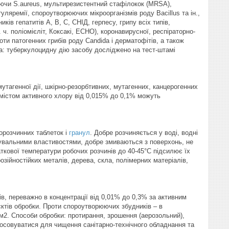
аючи S.aureus, мультирезистентний стафілокок (MRSA),
уляремії, спороутворюючих мікроорганізмів роду Bacillus та ін.,
ків гепатитів А, В, С, СНІД, герпесу, грипу всіх типів,
 ч. поліомієліт, Коксакі, ЕСНО), коронавирусної, респіраторно-
оти патогенних грибів роду Саndida і дерматофітів, а також
ка: туберкулоцидну дію засобу досліджено на тест-штамі
мутагенної дії, шкірно-резорбтивних, мутагенних, канцерогенних
вмістом активного хлору від 0,015% до 0,1% можуть
орозчинних таблеток і
гранул
. Добре розчиняється у воді, водні
чувальними властивостями, добре змиваються з поверхонь, не
кової температури робочих розчинів до 40-45°С підсилює їх
зійностійких металів, дерева, скла, полімерних матеріалів,
ів, переважно в концентрації від 0,01% до 0,3% за активним
єктів обробки. Проти спороутворюючих збудників – в
м2. Способи обробки: протирання, зрошення (аерозольний),
стосовуватися для чищення санітарно-технічного обладнання та