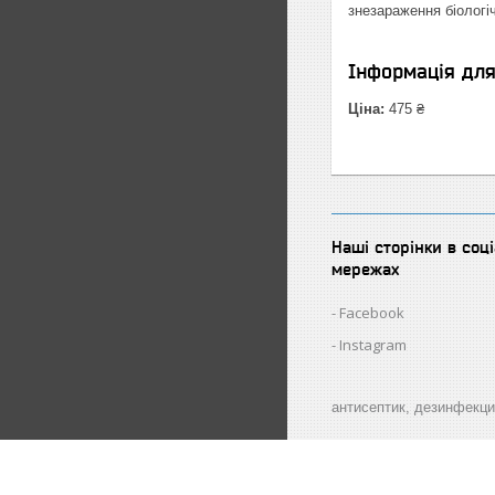
знезараження біологіч
Інформація дл
Ціна:
475 ₴
Наші сторінки в соц
мережах
Facebook
Instagram
антисептик, дезинфекци