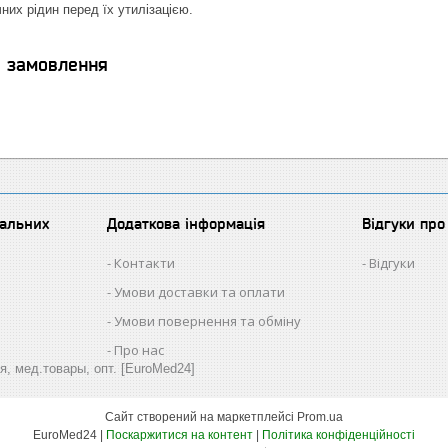
них рідин перед їх утилізацією.
я замовлення
іальних
Додаткова інформація
Відгуки пр
Контакти
Відгуки
Умови доставки та оплати
Умови повернення та обміну
Про нас
я, мед.товары, опт. [EuroMed24]
Сайт створений на маркетплейсі
Prom.ua
EuroMed24 |
Поскаржитися на контент
|
Політика конфіденційності