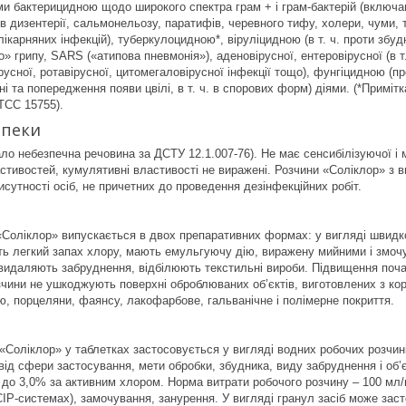
ми бактерицидною щодо широкого спектра грам + і грам-бактерій (включ
ів дизентерії, сальмонельозу, паратифів, черевного тифу, холери, чуми, т
ікарняних інфекцій), туберкулоцидною*, віруліцидною (в т. ч. проти збудни
» грипу, SARS («атипова пневмонія»), аденовірусної, ентеровірусної (в т.
русної, ротавірусної, цитомегаловірусної інфекції тощо), фунгіцидною (пр
і та попередження появи цвілі, в т. ч. в спорових форм) діями. (*Приміт
ATCC 15755).
зпеки
ло небезпечна речовина за ДСТУ 12.1.007-76). Не має сенсибілізуючої і 
астивостей, кумулятивні властивості не виражені. Розчини «Соліклор» з 
сутності осіб, не причетних до проведення дезінфекційних робіт.
 «Соліклор» випускається в двох препаративних формах: у вигляді швидк
ть легкий запах хлору, мають емульгуючу дію, виражену мийними і змо
видаляють забруднення, відбілюють текстильні вироби. Підвищення почат
зчини не ушкоджують поверхні оброблюваних об’єктів, виготовлених з коро
ю, порцеляни, фаянсу, лакофарбове, гальванічне і полімерне покриття.
 «Соліклор» у таблетках застосовується у вигляді водних робочих розчин
від сфери застосування, мети обробки, збудника, виду забруднення і об’
% до 3,0% за активним хлором. Норма витрати робочого розчину – 100 мл/
в СІР-системах), замочування, занурення. У вигляді гранул засіб може за