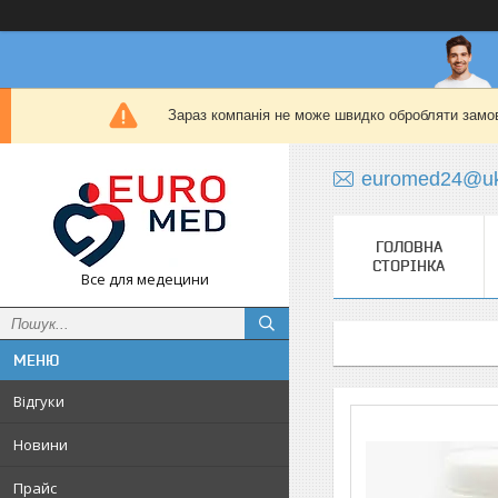
Зараз компанія не може швидко обробляти замов
euromed24@uk
ГОЛОВНА
СТОРІНКА
Все для медецини
Відгуки
Новини
Прайс