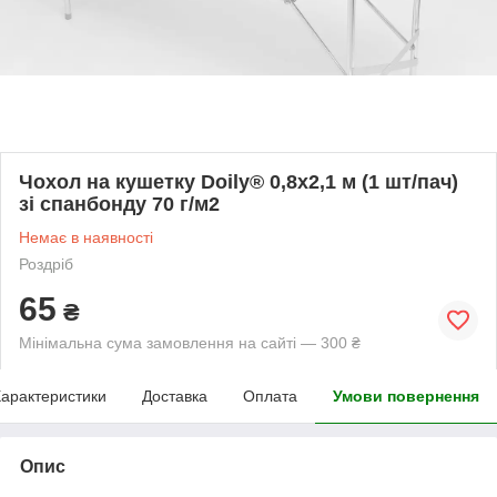
Чохол на кушетку Doily® 0,8х2,1 м (1 шт/пач)
зі спанбонду 70 г/м2
Немає в наявності
Роздріб
65
₴
Мінімальна сума замовлення на сайті — 300 ₴
арактеристики
Доставка
Оплата
Умови повернення
Опис