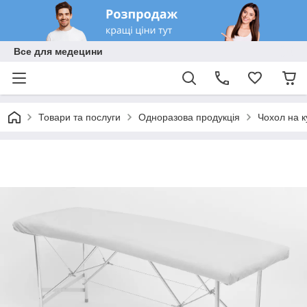
Все для медецини
Товари та послуги
Одноразова продукція
Чохол на к