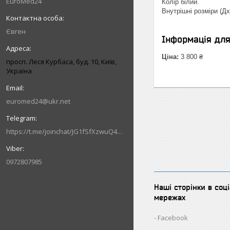
EuroMed24
Колір білий.
Внутрішні розміри (Д
Євген
Інформація дл
Ціна:
3 800 ₴
просп. Леся Курбаса, буд. 10, Київ,
Україна
euromed24@ukr.net
https://t.me/joinchat/JG1fSfXzwuQ4MzVi
0972807985
Наші сторінки в соц
мережах
Facebook