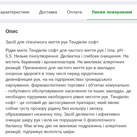
арактеристики
Доставка
Оплата
Умови повернення
Опис
Засіб для гігієнічного миття рук Тендіклін софт
Рідке мило Тендіклін софт для частого миття рук і тіла. рН -
5,5. Низьке піноутворення. Делікатна і глибоке очищення. Не
містить барвників і ароматизаторів. Не викликає алергічних
реакцій. Призначено для частого миття рук в закладах
охорони здоров'я в тому числі перед хірургічною
дизенфекции рук, на на підприємствах громадського
харчування, фармакологічних торгових і об'єктах комунально
- побутового обслуговування населення та інших закладах, де
необхідно підтримки необхідного рівня чистоти рук. Тендіклін
софт - це готовий до застосування препарат, який являє
собою густу прозору рідину без кольору і запаху,
образовавает незначну піну. Засіб делікатно і ефективно
очищає шкіру рук і іела не порушуючи її фізіологічного
балансу. Має м'яку дію не викликає подразнень і алергічних
реакцій, підтримує вологість шкіри.