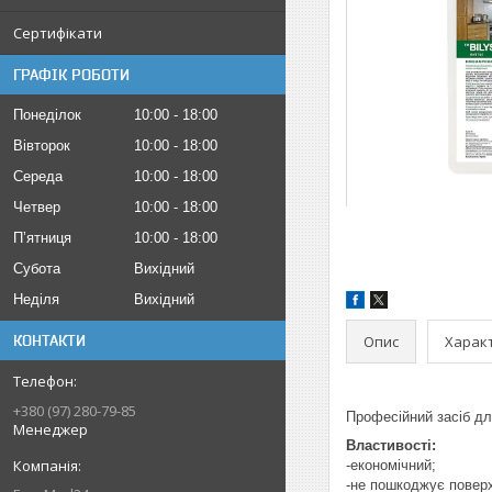
Сертифікати
ГРАФІК РОБОТИ
Понеділок
10:00
18:00
Вівторок
10:00
18:00
Середа
10:00
18:00
Четвер
10:00
18:00
Пʼятниця
10:00
18:00
Субота
Вихідний
Неділя
Вихідний
Опис
Харак
КОНТАКТИ
+380 (97) 280-79-85
Професійний засіб дл
Менеджер
Властивості:
-економічний;
-не пошкоджує поверх