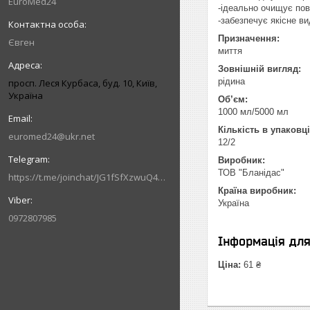
EuroMed24
-ідеально очищує пове
-забезпечує якісне в
Призначення:
Євген
миття
Зовнішній вигляд:
рідина
просп. Леся Курбаса, буд. 10, Київ,
Україна
Об’єм:
1000 мл/5000 мл
Кількість в упаковці
euromed24@ukr.net
12/2
Виробник:
ТОВ "Бланідас"
https://t.me/joinchat/JG1fSfXzwuQ4MzVi
Країна виробник:
Україна
0972807985
Інформація дл
Ціна:
61 ₴