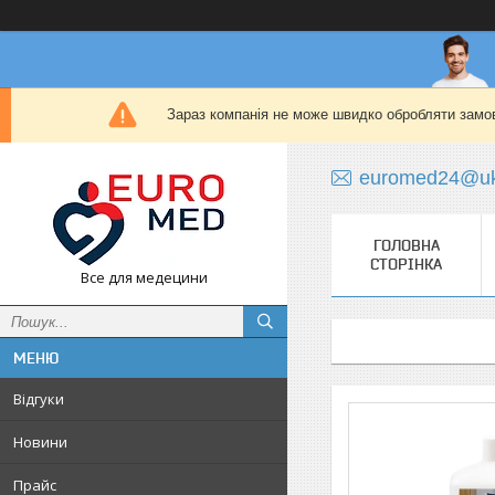
Зараз компанія не може швидко обробляти замов
euromed24@uk
ГОЛОВНА
СТОРІНКА
Все для медецини
Відгуки
Новини
Прайс