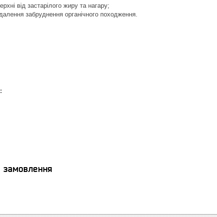
рхні від застарілого жиру та нагару;
идалення забруднення органічного походження.
:
я замовлення