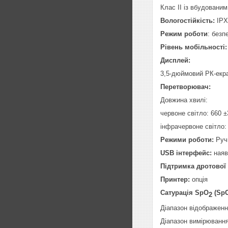
Клас ІІ із вбудовани
Вологостійкість:
IPХ
Режим роботи
: безп
Рівень мобільності:
Дисплей
:
3,5-дюймовий РК-екра
Перетворювач
:
Довжина хвилі:
червоне світло: 660 ±
інфрачервоне світло:
Режими роботи:
Руч
USB інтерфейс:
наяв
Підтримка дротової 
Принтер
:
опція
Сатурація SpO
(Sp
2
Діапазон відображе
Діапазон вимірюван