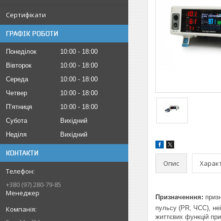
Сертифікати
ГРАФІК РОБОТИ
Понеділок
10:00
18:00
Вівторок
10:00
18:00
Середа
10:00
18:00
Четвер
10:00
18:00
Пʼятниця
10:00
18:00
Субота
Вихідний
Неділя
Вихідний
КОНТАКТИ
Опис
Харак
+380 (97) 280-79-85
Менеджер
Призначенння:
приз
пульсу (PR, ЧСС), не
життєвих функцій приз