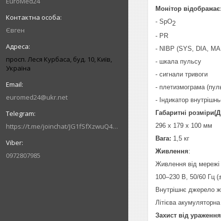
EuroMed24
Монітор відображає
- SpO
2
Євген
- PR
- NIBP (SYS, DIA, MA
просп. Леся Курбаса, буд. 10, Київ,
- шкала пульсу
Україна
- сигнали тривоги
- плетизмограма (пул
euromed24@ukr.net
- Індикатор внутрішн
Габаритні розміри(
https://t.me/joinchat/JG1fSfXzwuQ4MzVi
296 x 179 x 100 мм
Вага:
1,5 кг
Живлення
:
0972807985
Живлення від мережі 
100–230 В, 50/60 Гц (±
Внутрішнє джерело ж
Літієва акумуляторна
Захист від ураженн