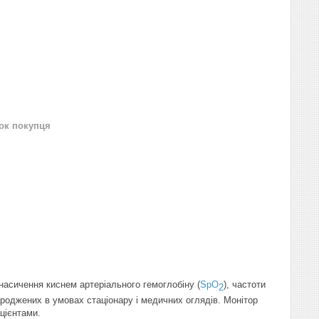
нок покупця
насичення киснем артеріального гемоглобіну (
SpO
), частоти
2
ароджених в умовах стаціонару і медичних оглядів. Монітор
ацієнтами.