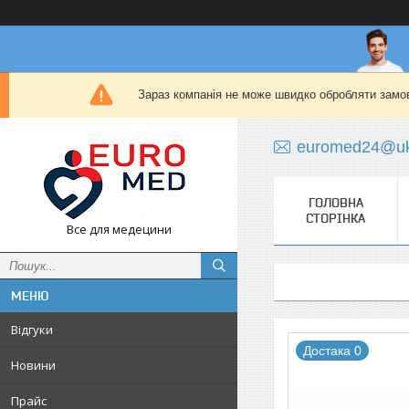
Зараз компанія не може швидко обробляти замов
euromed24@uk
ГОЛОВНА
СТОРІНКА
Все для медецини
Відгуки
Достака 0
Новини
Прайс