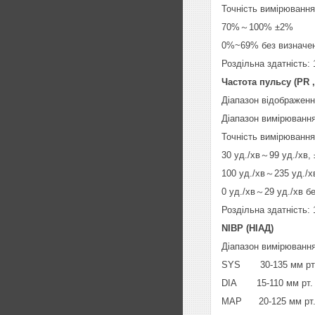
Точність вимірювання
70%～100% ±2%
0%~69% без визначе
Роздільна здатність:
Частота пульсу (PR 
Діапазон відображенн
Діапазон вимірювання
Точність вимірювання
30 уд./хв～99 уд./хв, 
100 уд./хв～235 уд./хв
0 уд./хв～29 уд./хв б
Роздільна здатність: 
NIBP (НІАД)
Діапазон вимірюванн
SYS 30-135 мм рт. ст
DIA 15-110 мм рт. ст
MAP 20-125 мм рт. ст