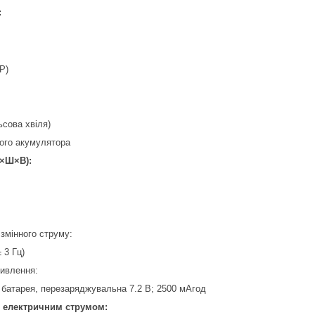
:
P)
ьсова хвіля)
ього акумулятора
Д×Ш×В):
змінного струму:
 3 Гц)
ивлення:
 батарея, перезаряджувальна 7.2 В; 2500 мАгод
я електричним струмом: