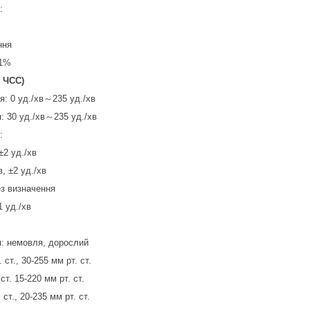
:
ння
 1%
, ЧСС)
я: 0 уд./хв～235 уд./хв
: 30 уд./хв～235 уд./хв
:
±2 уд./хв
, ±2 уд./хв
ез визначення
1 уд./хв
я: немовля, дорослий
., 30-255 мм рт. ст.
. 15-220 мм рт. ст.
., 20-235 мм рт. ст.