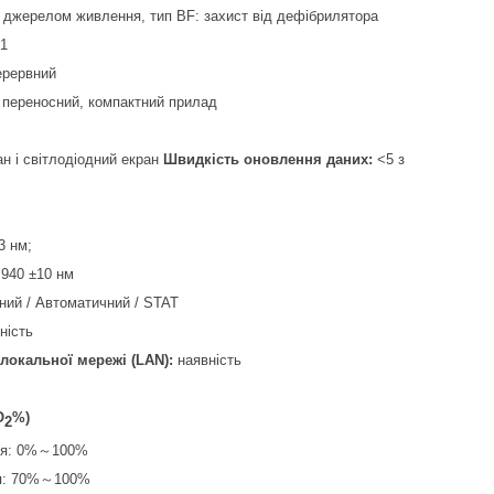
м джерелом живлення, тип BF: захист від дефібрилятора
1
ерервний
переносний, компактний прилад
н і світлодіодний екран
Швидкість оновлення даних
:
<5 з
3 нм;
 940 ±10 нм
ний / Автоматичний / STAT
ність
локальної мережі (LAN)
:
наявність
O
%)
2
ння: 0%～100%
ня: 70%～100%