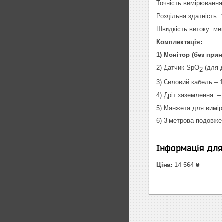
Точність вимірювання:
Роздільна здатність: 
Швидкість витоку: мен
Комплектація:
1) Монітор (без принт
2) Датчик SpO
(для 
2
3) Силовий кабель – 
4) Дріт заземлення –
5) Манжета для вимі
6) 3-метрова подовже
Інформація дл
Ціна:
14 564 ₴