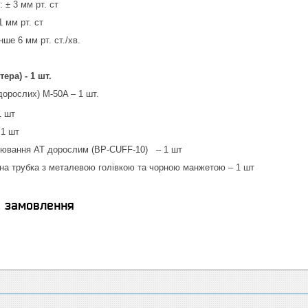
 ± 3 мм рт. ст
1 мм рт. ст
ше 6 мм рт. ст./хв.
ера) - 1 шт.
дорослих) M-50A – 1 шт.
1 шт
 1 шт
рювання АТ дорослим (BP-CUFF-10) – 1 шт
на трубка з металевою голівкою та чорною манжетою – 1 шт
я замовлення