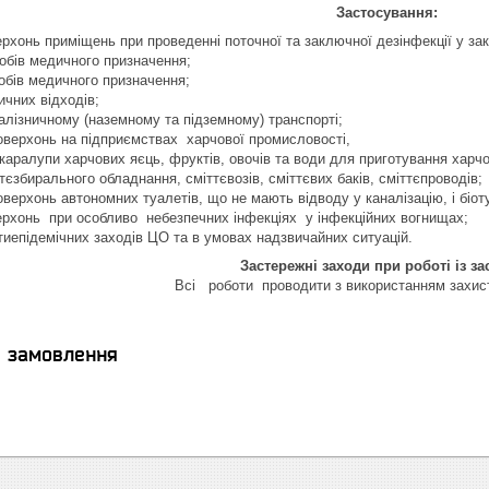
Застосування:
ерхонь приміщень при проведенні поточної та заключної дезінфекції у за
обів медичного призначення;
робів медичного призначення;
ичних відходів;
залізничному (наземному та підземному) транспорті;
оверхонь на підприємствах харчової промисловості,
аралупи харчових яєць, фруктів, овочів та води для приготування харч
ттєзбирального обладнання, сміттєвозів, сміттєвих баків, сміттєпроводів;
верхонь автономних туалетів, що не мають відводу у каналізацію, і біот
ерхонь при особливо небезпечних інфекціях у інфекційних вогнищах;
иепідемічних заходів ЦО та в умовах надзвичайних ситуацій.
Застережні заходи при роботі із з
Всі роботи проводити з використанням захист
я замовлення