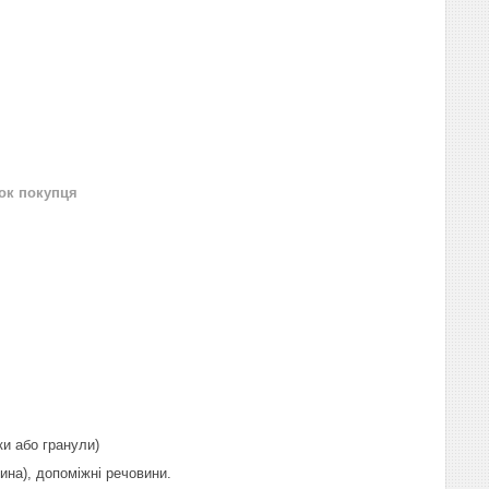
нок покупця
ки або гранули)
ина), допоміжні речовини.