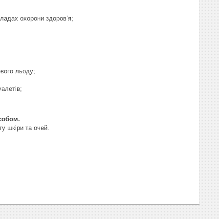
кладах охорони здоров’я;
ового льоду;
уалетів;
асобом.
у шкіри та очей.