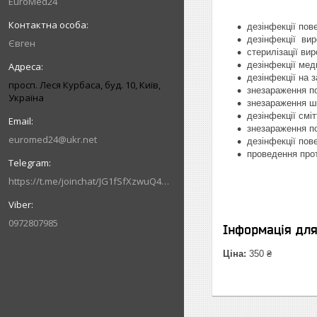
EuroMed24
дезінфекції пов
дезінфекції вир
Євген
стерилізації ви
дезінфекції мед
дезінфекції на 
просп. Леся Курбаса, буд. 10, Київ,
знезараження п
Україна
знезараження шк
дезінфекції смі
знезараження по
euromed24@ukr.net
дезінфекції пов
проведення прот
https://t.me/joinchat/JG1fSfXzwuQ4MzVi
0972807985
Інформація дл
Ціна:
350 ₴