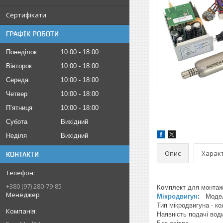
Сертифікати
ГРАФІК РОБОТИ
Понеділок
10:00
18:00
Вівторок
10:00
18:00
Середа
10:00
18:00
Четвер
10:00
18:00
Пʼятниця
10:00
18:00
Субота
Вихідний
Неділя
Вихідний
Опис
Харак
КОНТАКТИ
+380 (97) 280-79-85
Комплект для монтажу
Менеджер
Мікродвигун
:
Модел
Тип мікродвигуна - к
Наявність подачі води