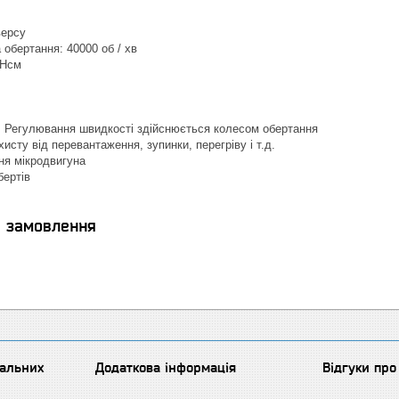
версу
обертання: 40000 об / хв
 Нсм
 Регулювання швидкості здійснюється колесом обертання
исту від перевантаження, зупинки, перегріву і т.д.
ня мікродвигуна
бертів
я замовлення
іальних
Додаткова інформація
Відгуки пр