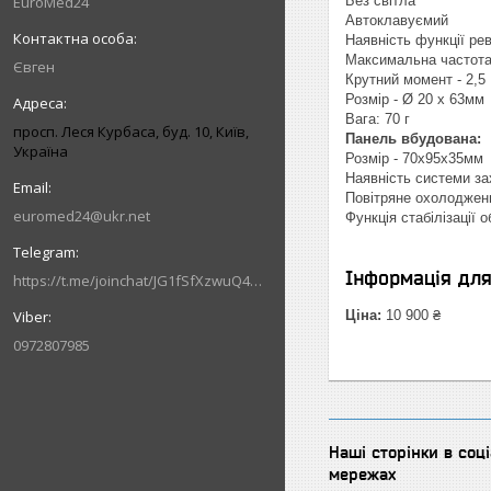
EuroMed24
Без світла
Автоклавуємий
Наявність функції ре
Максимальна частота 
Євген
Крутний момент - 2,5
Розмір - Ø 20 х 63мм
Вага: 70 г
просп. Леся Курбаса, буд. 10, Київ,
Панель вбудована:
Україна
Розмір - 70х95х35мм
Наявність системи зах
Повітряне охолоджен
euromed24@ukr.net
Функція стабілізації о
Інформація дл
https://t.me/joinchat/JG1fSfXzwuQ4MzVi
Ціна:
10 900 ₴
0972807985
Наші сторінки в соц
мережах