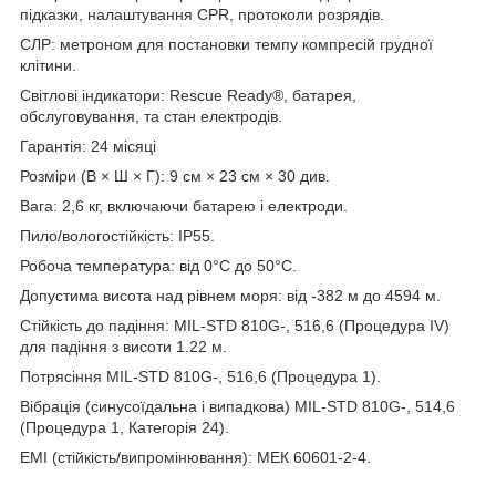
підказки, налаштування CPR, протоколи розрядів.
СЛР: метроном для постановки темпу компресій грудної
клітини.
Світлові індикатори: Rescue Ready®, батарея,
обслуговування, та стан електродів.
Гарантія: 24 місяці
Розміри (В × Ш × Г): 9 см × 23 см × 30 див.
Вага: 2,6 кг, включаючи батарею і електроди.
Пило/вологостійкість: IP55.
Робоча температура: від 0°С до 50°С.
Допустима висота над рівнем моря: від -382 м до 4594 м.
Стійкість до падіння: MIL-STD 810G-, 516,6 (Процедура IV)
для падіння з висоти 1.22 м.
Потрясіння MIL-STD 810G-, 516,6 (Процедура 1).
Вібрація (синусоїдальна і випадкова) MIL-STD 810G-, 514,6
(Процедура 1, Категорія 24).
EMI (стійкість/випромінювання): МЕК 60601-2-4.