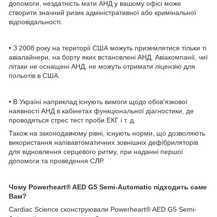
допомоги, нездатність мати АНД у вашому офісі може
створити значний ризик адміністративної або кримінальної
відповідальності.
• З 2008 року на території США можуть приземлятися тільки ті
авіалайнери, на борту яких встановлені АНД. Авіакомпанії, чиї
літаки не оснащені АНД, не можуть отримати ліцензію для
польотів в США.
• В Україні наприклад існують вимоги щодо обов'язкової
наявності АНД в кабінетах функціональної діагностики, де
проводяться стрес тест проби ЕКГ і т. д.
Також на законодавчому рівні, існують норми, що дозволяють
використання напівавтоматичних зовнішніх дефібриляторів
для відновлення серцевого ритму, при наданні першої
допомоги та проведення СЛР.
Чому Powerheart® AED G5 Semi-Automatic підходить саме
Вам?
Cardiac Science сконструювали Powerheart® AED G5 Semi-