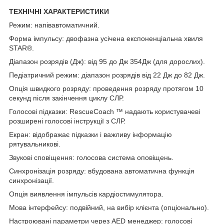
ТЕХНІЧНІ ХАРАКТЕРИСТИКИ
Режим: напівавтоматичний.
Форма імпульсу: двофазна усічена експоненціальна хвиля
STAR®.
Діапазон розрядів (Дж): від 95 до Дж 354Дж (для дорослих).
Педіатричний режим: діапазон розрядів від 22 Дж до 82 Дж.
Опція швидкого розряду: проведення розряду протягом 10
секунд після закінчення циклу СЛР.
Голосові підказки: RescueCoach ™ надають користувачеві
розширені голосові інструкції з СЛР.
Екран: відображає підказки і важливу інформацію
рятувальникові.
Звукові сповіщення: голосова система оповіщень.
Синхронізація розряду: вбудована автоматична функція
синхронізації.
Опція виявлення імпульсів кардіостимулятора.
Мова інтерфейсу: подвійний, на вибір клієнта (опціонально).
Настроювані параметри через AED менеджер: голосові