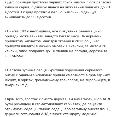
• Дефібриляція протягом перших трьох хвилин після раптової
зупинки серця, підвищує шанси на виживання пацієнта до 70
відсотків. Розряд протягом першої хвилини, підвищує
виживаність до 90 відсотків.
• Виклик 103 є необхідним, але очікування реанімаційної
бригади може зайняти занадто багато часу. За нормами
прийнятим кабінетом міністрів України в 2013 році, час
прибуття швидкої в міських умовах 10 хвилин, за містом 20
хвилин, плюс поправка до 10 хвилин на погодні, дорожні та
інші умови.
• Раптова зупинка серця і критичні порушення серцевого
ритму є одними з ключових причин смертності в громадських
місцях, в офісах, громадському транспорті, на виробництві, в
лікарнях і т. д.
• Крім того, зростає кількість держав, які вимагають, щоб АНД
були розміщені в стоматологічних кабінетах, де пацієнти
отримують седації, глибокі седації або загальну анестезію. Ці
держави встановили АНД в якості стандарту медичної