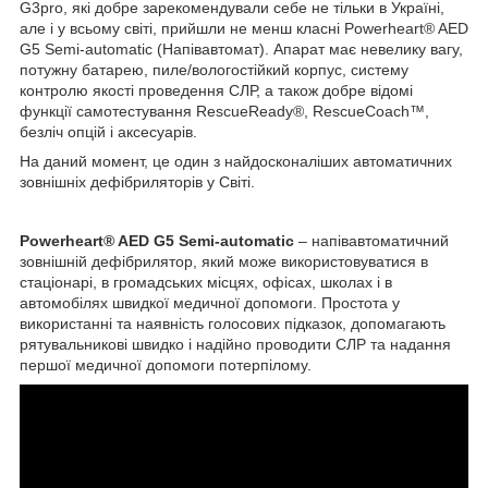
G3pro, які добре зарекомендували себе не тільки в Україні,
але і у всьому світі, прийшли не менш класні Powerheart® AED
G5 Semi-automatic (Напівавтомат). Апарат має невелику вагу,
потужну батарею, пиле/вологостійкий корпус, систему
контролю якості проведення СЛР, а також добре відомі
функції самотестування RescueReady®, RescueCoach™,
безліч опцій і аксесуарів.
На даний момент, це один з найдосконаліших автоматичних
зовнішніх дефібриляторів у Світі.
Powerheart® AED G5 Semi-automatic
– напівавтоматичний
зовнішній дефібрилятор, який може використовуватися в
стаціонарі, в громадських місцях, офісах, школах і в
автомобілях швидкої медичної допомоги. Простота у
використанні та наявність голосових підказок, допомагають
рятувальникові швидко і надійно проводити СЛР та надання
першої медичної допомоги потерпілому.