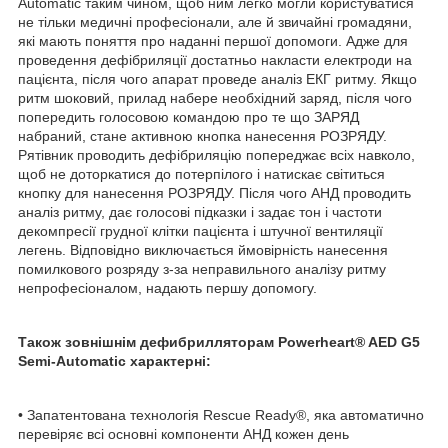
Automatic таким чином, щоб ним легко могли користуватися
не тільки медичні професіонали, але й звичайні громадяни,
які мають поняття про наданні першої допомоги. Адже для
проведення дефібриляції достатньо накласти електроди на
пацієнта, після чого апарат проведе аналіз ЕКГ ритму. Якщо
ритм шоковий, прилад набере необхідний заряд, після чого
попередить голосовою командою про те що ЗАРЯД
набраний, стане активною кнопка нанесення РОЗРЯДУ.
Рятівник проводить дефібриляцію попереджає всіх навколо,
щоб не доторкатися до потерпілого і натискає світиться
кнопку для нанесення РОЗРЯДУ. Після чого АНД проводить
аналіз ритму, дає голосові підказки і задає тон і частоти
декомпресії грудної клітки пацієнта і штучної вентиляції
легень. Відповідно виключається ймовірність нанесення
помилкового розряду з-за неправильного аналізу ритму
непрофесіоналом, надають першу допомогу.
Також зовнішнім дефибрилляторам Powerheart® AED G5
Semi-Automatic характерні:
• Запатентована технологія Rescue Ready®, яка автоматично
перевіряє всі основні компоненти АНД кожен день