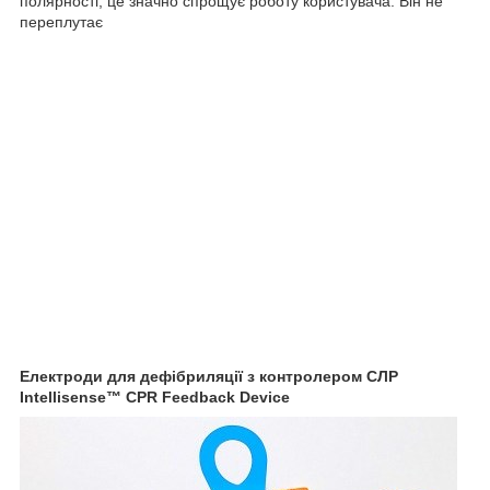
полярності, це значно спрощує роботу користувача. Він не
переплутає
Електроди для дефібриляції з контролером СЛР
Intellisense™ CPR Feedback Device