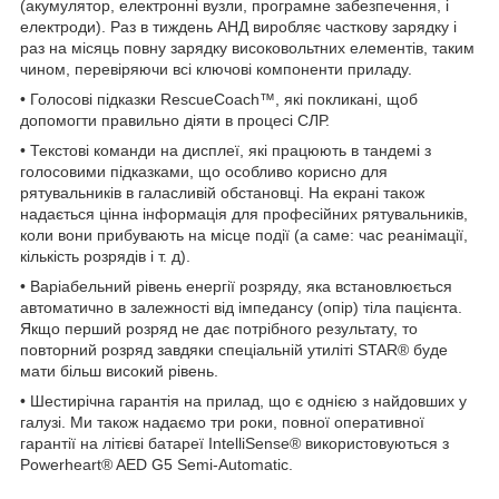
(акумулятор, електронні вузли, програмне забезпечення, і
електроди). Раз в тиждень АНД виробляє часткову зарядку і
раз на місяць повну зарядку високовольтних елементів, таким
чином, перевіряючи всі ключові компоненти приладу.
• Голосові підказки RescueCoach™, які покликані, щоб
допомогти правильно діяти в процесі СЛР.
• Текстові команди на дисплеї, які працюють в тандемі з
голосовими підказками, що особливо корисно для
рятувальників в галасливій обстановці. На екрані також
надається цінна інформація для професійних рятувальників,
коли вони прибувають на місце події (а саме: час реанімації,
кількість розрядів і т. д).
• Варіабельний рівень енергії розряду, яка встановлюється
автоматично в залежності від імпедансу (опір) тіла пацієнта.
Якщо перший розряд не дає потрібного результату, то
повторний розряд завдяки спеціальній утиліті STAR® буде
мати більш високий рівень.
• Шестирічна гарантія на прилад, що є однією з найдовших у
галузі. Ми також надаємо три роки, повної оперативної
гарантії на літієві батареї IntelliSense® використовуються з
Powerheart® AED G5 Semi-Automatic.