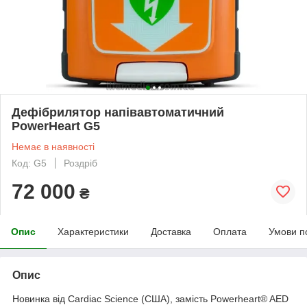
Дефібрилятор напівавтоматичний
PowerHeart G5
Немає в наявності
Код: G5
Роздріб
72 000
₴
Опис
Характеристики
Доставка
Оплата
Умови п
Опис
Новинка від Cardiac Science (США), замість Powerheart® AED