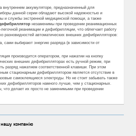
а внутреннем аккумуляторе, предназначенный для
риборы данной серии обладают высокой надежностью и
ы и службы экстренной медицинской помощи, а также
 дефибриллятор
незаменимы при проведении реанимационных
легочной реанимации и дефибрилляции, что облегчает работу
ко разновидностей
автоматических внешних дефибрилляторов:
 сами выбирают энергию разряда (в зависимости от
ция производится оператором, при нажатии на кнопку
тических внешних дефибрилляторах есть ручной режим, при
ить разряд нажатием соответственной клавиши. При этом
ным стационарным дефибриллятором является отсутствие в
азовые самоклеящиеся электроды. Но не стоит забывать также
еских дефибрилляторов намного лучше, чем у стационарных.
 что делает их просто не заменимыми при проведении
о нашу компанію