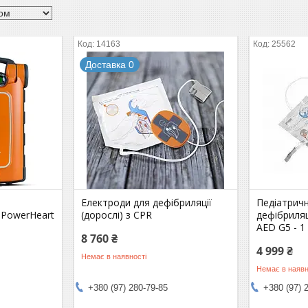
14163
25562
Доставка 0
Електроди для дефібриляції
Педіатричн
 PowerHeart
(дорослі) з CPR
дефібриляц
AED G5 - 1
8 760 ₴
4 999 ₴
Немає в наявності
Немає в наявн
+380 (97) 280-79-85
+380 (97) 