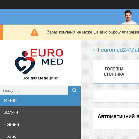
Зараз компанія не може швидко обробляти замов
euromed24@uk
ГОЛОВНА
СТОРІНКА
Все для медецини
Відгуки
Автоматичний з
Новини
Прайс