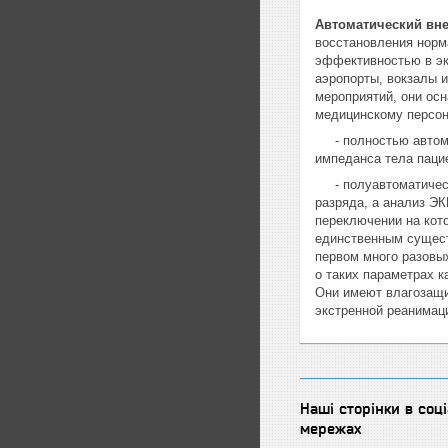
Автоматический вн
восстановления норм
эффективностью в эк
аэропорты, вокзалы 
мероприятий, они ос
медицинскому персон
- полностью автомат
импеданса тела паци
- полуавтоматически
разряда, а анализ ЭК
переключении на кот
единственным сущес
первом много разовы
о таких параметрах к
Они имеют влагозащи
экстренной реанимац
Наші сторінки в соц
мережах