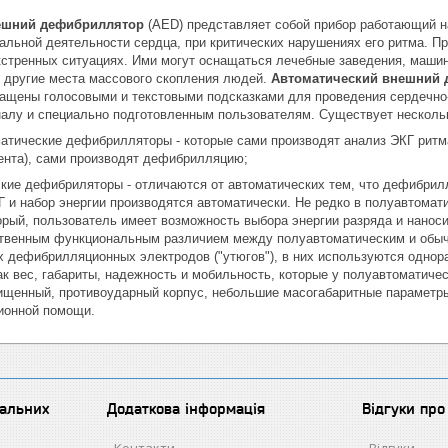
ешний дефибриллятор
(AED) представляет собой прибор работающий н
альной деятельности сердца, при критических нарушениях его ритма. П
стренных ситуациях. Ими могут оснащаться лечебные заведения, машин
и другие места массового скопления людей.
Автоматический внешний
нащены голосовыми и текстовыми подсказками для проведения сердечно-
алу и специально подготовленным пользователям. Существует несколь
ические дефибрилляторы - которые сами производят анализ ЭКГ ритма,
ента), сами производят дефибрилляцию;
е дефибриляторы - отличаются от автоматических тем, что дефибрилля
Г и набор энергии производятся автоматически. Не редко в полуавтома
орый, пользователь имеет возможность выбора энергии разряда и нанос
твенным функциональным различием между полуавтоматическим и обыч
х дефибрилляционных электродов ("утюгов"), в них используются однор
ак вес, габариты, надежность и мобильность, которые у полуавтоматич
щенный, противоударный корпус, небольшие масогабаритные параметры,
ионной помощи.
іальних
Додаткова інформація
Відгуки пр