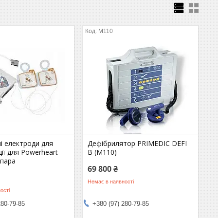
М110
і електроди для
Дефібрилятор PRIMEDIC DEFI
ії для Powerheart
B (М110)
 пара
69 800 ₴
Немає в наявності
ості
280-79-85
+380 (97) 280-79-85