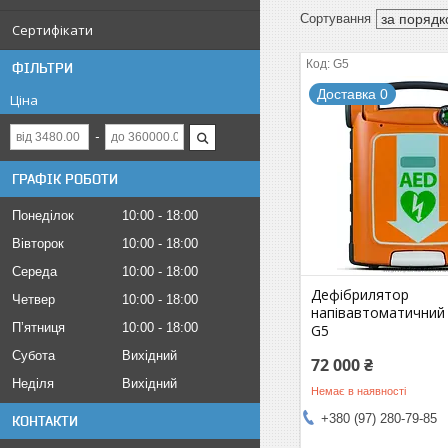
Сертифікати
G5
ФІЛЬТРИ
Доставка 0
Ціна
ГРАФІК РОБОТИ
Понеділок
10:00
18:00
Вівторок
10:00
18:00
Середа
10:00
18:00
Дефібрилятор
Четвер
10:00
18:00
напівавтоматичний
Пʼятниця
10:00
18:00
G5
Субота
Вихідний
72 000 ₴
Неділя
Вихідний
Немає в наявності
+380 (97) 280-79-85
КОНТАКТИ