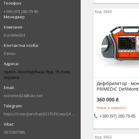
+380 (97) 280-79-85
5845
Менеджер
EuroMed24
Євген
просп. Леся Курбаса, буд. 10, Київ,
Україна
Дефібрилятор - мон
PRIMEDIC DefiMonit
euromed24@ukr.net
360 000 ₴
Немає в наявності
https://t.me/joinchat/JG1fSfXzwuQ4MzVi
+380 (97) 280-79-85
0972807985
9462