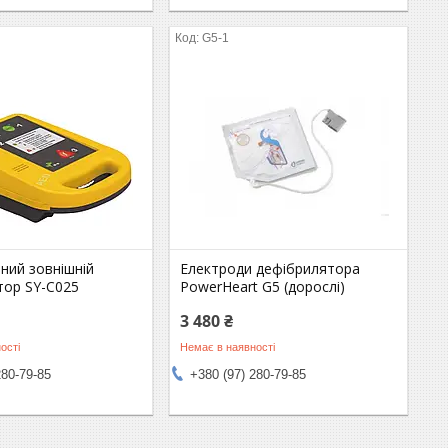
G5-1
ний зовнішній
Електроди дефібрилятора
тор SY-C025
PowerHeart G5 (дорослі)
3 480 ₴
ості
Немає в наявності
280-79-85
+380 (97) 280-79-85