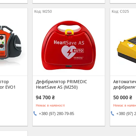
M250
C025
ітор
Дефібрилятор PRIMEDIC
Автоматич
or EVO1
HeartSave AS (M250)
дефібриля
94 700 ₴
50 000 ₴
Немає в наявності
Немає в наявн
+380 (97) 280-79-85
+380 (97) 