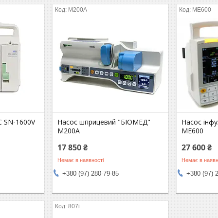
M200A
МЕ600
 SN-1600V
Насос шприцевий "БІОМЕД"
Насос інфу
M200A
МЕ600
17 850 ₴
27 600 ₴
Немає в наявності
Немає в наявн
+380 (97) 280-79-85
+380 (97) 
807i