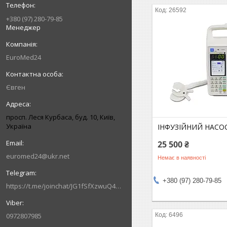
26592
+380 (97) 280-79-85
Менеджер
EuroMed24
Євген
просп. Леся Курбаса, буд. 10, Київ,
Україна
ІНФУЗІЙНИЙ НАСОС
25 500 ₴
euromed24@ukr.net
Немає в наявності
+380 (97) 280-79-85
https://t.me/joinchat/JG1fSfXzwuQ4MzVi
0972807985
6496