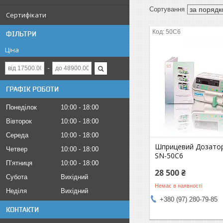
Сертифікати
50C6
ФІЛЬТРИ
Ціна
ГРАФІК РОБОТИ
Понеділок
10:00
18:00
Вівторок
10:00
18:00
Середа
10:00
18:00
Шприцевий Дозатор
Четвер
10:00
18:00
SN-50C6
Пʼятниця
10:00
18:00
28 500 ₴
Субота
Вихідний
Немає в наявності
Неділя
Вихідний
+380 (97) 280-79-85
КОНТАКТИ