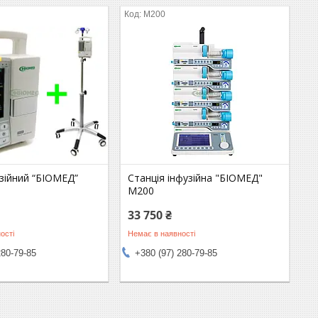
M200
зійний “БІОМЕД”
Станція інфузійна "БІОМЕД"
M200
33 750 ₴
ості
Немає в наявності
280-79-85
+380 (97) 280-79-85