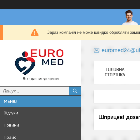
Зараз компанія не може швидко обробляти замов
euromed24@uk
ГОЛОВНА
СТОРІНКА
Все для медецини
Відгуки
Шприцеві доза
Новини
Прайс